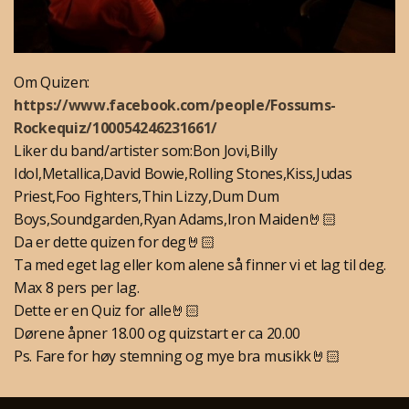
Om Quizen:
https://www.facebook.com/people/Fossums-
Rockequiz/100054246231661/
Liker du band/artister som:Bon Jovi,Billy
Idol,Metallica,David Bowie,Rolling Stones,Kiss,Judas
Priest,Foo Fighters,Thin Lizzy,Dum Dum
Boys,Soundgarden,Ryan Adams,Iron Maiden🤘🏻
Da er dette quizen for deg🤘🏻
Ta med eget lag eller kom alene så finner vi et lag til deg.
Max 8 pers per lag.
Dette er en Quiz for alle🤘🏻
Dørene åpner 18.00 og quizstart er ca 20.00
Ps. Fare for høy stemning og mye bra musikk🤘🏻